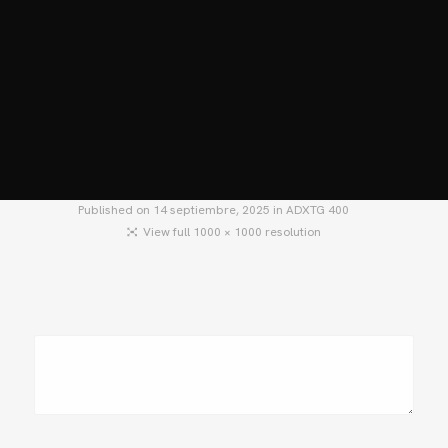
HOME
MOTOS
MOTOS USADAS
QUIÉNES SOMOS?
BLOG
CONTACTO
Published on
14 septiembre, 2025
in
ADXTG 400
View full 1000 × 1000 resolution