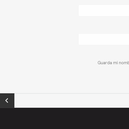
Guarda mi nombr
←
Previo
us