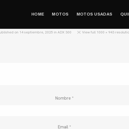
HOME
MOTOS
MOTOS USADAS
QUI
ublished on
14 septiembre, 2025
in
ADX 300
View full 1000 × 943 resoluti
Nombre
*
Email
*