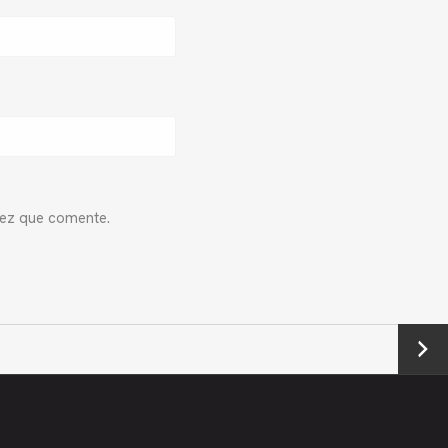
vez que comente.
Next
→