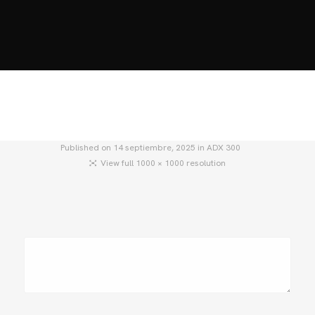
HOME
MOTOS
MOTOS USADAS
QUIÉNES SOMOS?
BLOG
CONTACTO
Published on
14 septiembre, 2025
in
ADX 300
View full 1000 × 1000 resolution