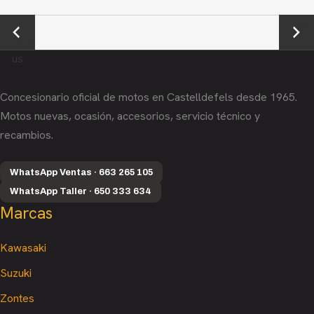
←
Next
Previo
→
us
Concesionario oficial de motos en Castelldefels desde 1965.
Motos nuevas, ocasión, accesorios, servicio técnico y
recambios.
WhatsApp Ventas · 663 265 105
WhatsApp Taller · 650 333 634
Marcas
Kawasaki
Suzuki
Zontes