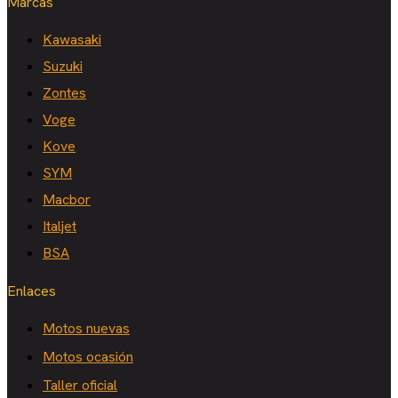
Marcas
Kawasaki
Suzuki
Zontes
Voge
Kove
SYM
Macbor
Italjet
BSA
Enlaces
Motos nuevas
Motos ocasión
Taller oficial