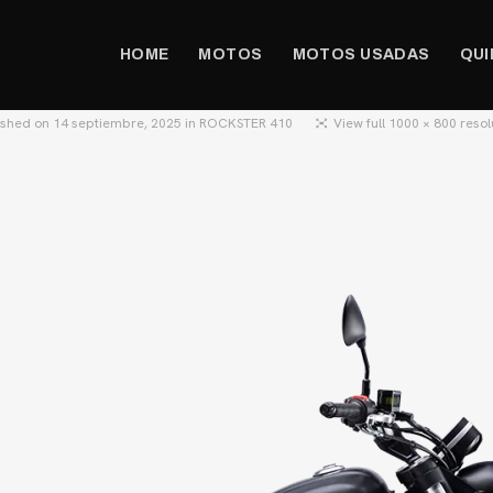
HOME
MOTOS
MOTOS USADAS
QUI
ished on
14 septiembre, 2025
in
ROCKSTER 410
View full 1000 × 800 resol