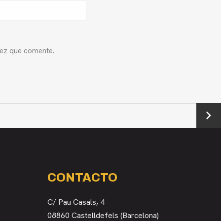
vez que comente.
Next
→
CONTACTO
C/ Pau Casals, 4
08860 Castelldefels (Barcelona)