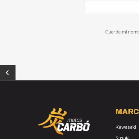
Guarda mi nombr
←
Previo
us
MARC
Kawasaki
Suzuki