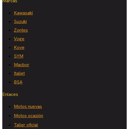
Marcas
Kawasaki
Suzuki
Zontes
Voge
Kove
SYM
Macbor
Italjet
BSA
Enlaces
Motos nuevas
Motos ocasión
Taller oficial