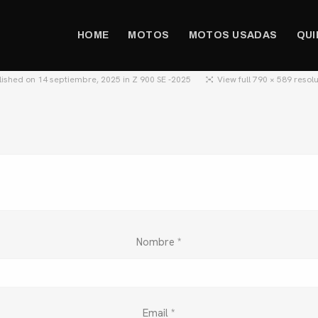
HOME
MOTOS
MOTOS USADAS
QUI
lished on
14 septiembre, 2025
in
Z 900 SE -2025
View full 790 × 589 resol
Nombre
*
Email
*