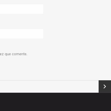
vez que comente.
Next
→