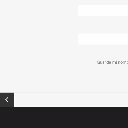
Guarda mi nombr
←
Previo
us