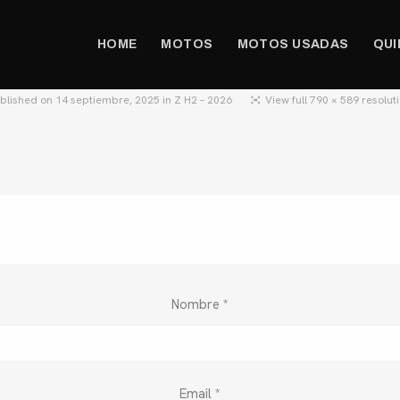
HOME
MOTOS
MOTOS USADAS
QUI
blished on
14 septiembre, 2025
in
Z H2 – 2026
View full 790 × 589 resolut
Nombre
*
Email
*