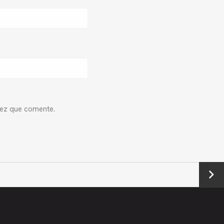
vez que comente.
Next
→