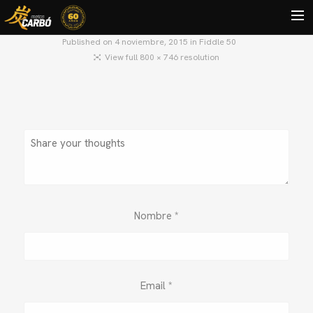
Published on
4 noviembre, 2015
in
Fiddle 50
View full 800 × 746 resolution
HOME
MOTOS USADAS
QUIÉNES SOMOS?
BLOG
CONTACTO
Search
Nombre
*
Email
*