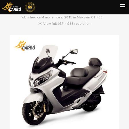
Published on
4 noviembre, 2015
in
Maxsym GT 400
View full 637 × 583 resolution
HOME
MOTOS USADAS
QUIÉNES SOMOS?
BLOG
CONTACTO
Search