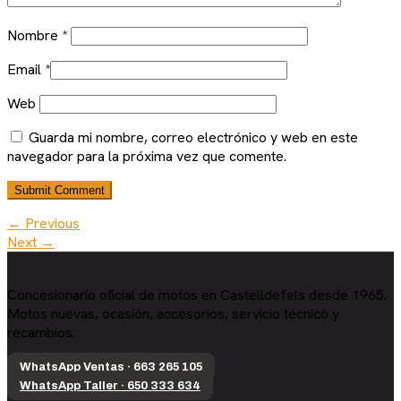
Nombre
*
Email
*
Web
Guarda mi nombre, correo electrónico y web en este
navegador para la próxima vez que comente.
← Previous
Next →
Concesionario oficial de motos en Castelldefels desde 1965.
Motos nuevas, ocasión, accesorios, servicio técnico y
recambios.
WhatsApp Ventas · 663 265 105
WhatsApp Taller · 650 333 634