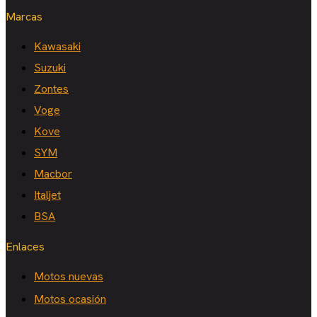
Marcas
Kawasaki
Suzuki
Zontes
Voge
Kove
SYM
Macbor
Italjet
BSA
Enlaces
Motos nuevas
Motos ocasión