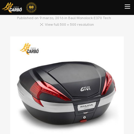
Published on
9 marzo, 2016
in
Baúl Monolock E370 Tech
View full 500 × 500 resolution
HOME
MOTOS USADAS
QUIÉNES SOMOS?
BLOG
CONTACTO
Search