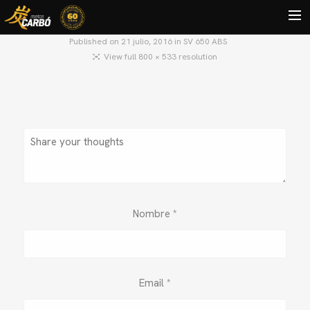
Published on
21 julio, 2016
in
SV 650 ABS
View full 800 × 533 resolution
HOME
MOTOS USADAS
QUIÉNES SOMOS?
BLOG
CONTACTO
Search
Nombre
*
Email
*