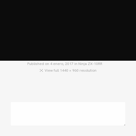
HOME
MOTOS
MOTOS USADAS
QUIÉNES SOMOS?
BLOG
CONTACTO
Published on
4 enero, 2017
in
Ninja ZX-10RR
View full 1440 × 960 resolution