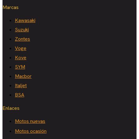
Marcas
Kawasaki
Suzuki
Zontes
Voge
Kove
SYM
Macbor
Italjet
BSA
Enlaces
Motos nuevas
Motos ocasión