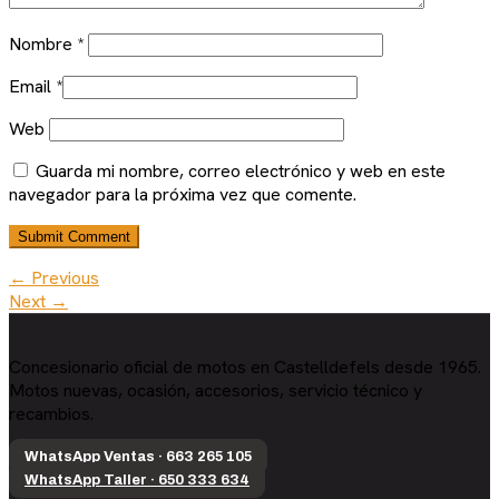
Nombre
*
Email
*
Web
Guarda mi nombre, correo electrónico y web en este
navegador para la próxima vez que comente.
← Previous
Next →
Concesionario oficial de motos en Castelldefels desde 1965.
Motos nuevas, ocasión, accesorios, servicio técnico y
recambios.
WhatsApp Ventas · 663 265 105
WhatsApp Taller · 650 333 634