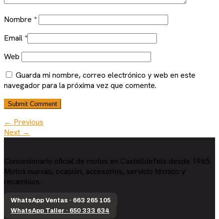
Nombre
*
Email
*
Web
Guarda mi nombre, correo electrónico y web en este
navegador para la próxima vez que comente.
← Previous
Next →
Concesionario oficial de motos en Castelldefels desde 1965.
Motos nuevas, ocasión, accesorios, servicio técnico y
recambios.
WhatsApp Ventas · 663 265 105
WhatsApp Taller · 650 333 634