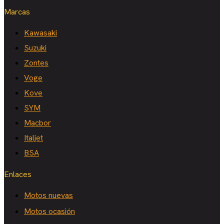
Marcas
Kawasaki
Suzuki
Zontes
Voge
Kove
SYM
Macbor
Italjet
BSA
Enlaces
Motos nuevas
Motos ocasión