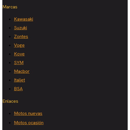
Marcas
Kawasaki
Suzuki
Zontes
Voge
Kove
SYM
Macbor
Italjet
BSA
Enlaces
Motos nuevas
Motos ocasión