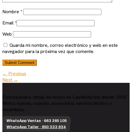
Nombre
*
Email
*
Web
Guarda mi nombre, correo electrónico y web en este
navegador para la próxima vez que comente.
← Previous
Next →
Concesionario oficial de motos en Castelldefels desde 1965.
Motos nuevas, ocasión, accesorios, servicio técnico y
recambios.
WhatsApp Ventas · 663 265 105
WhatsApp Taller · 650 333 634