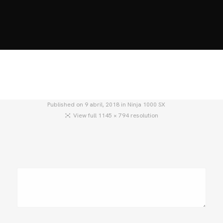
HOME
MOTOS
MOTOS USADAS
QUIÉNES SOMOS?
BLOG
CONTACTO
Published on
9 abril, 2018
in
Ninja 1000 SX
View full 1145 × 794 resolution