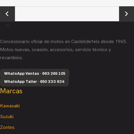
←
Next
Previo
→
us
Concesionario oficial de motos en Castelldefels desde 1965.
Motos nuevas, ocasión, accesorios, servicio técnico y
recambios.
WhatsApp Ventas · 663 265 105
WhatsApp Taller · 650 333 634
Marcas
Kawasaki
Suzuki
Zontes