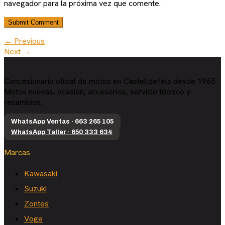
navegador para la próxima vez que comente.
← Previous
Next →
Concesionario oficial de motos en Castelldefels desde 1965.
Motos nuevas, ocasión, accesorios, servicio técnico y
recambios.
WhatsApp Ventas · 663 265 105
WhatsApp Taller · 650 333 634
Marcas
Kawasaki
Suzuki
Zontes
Voge