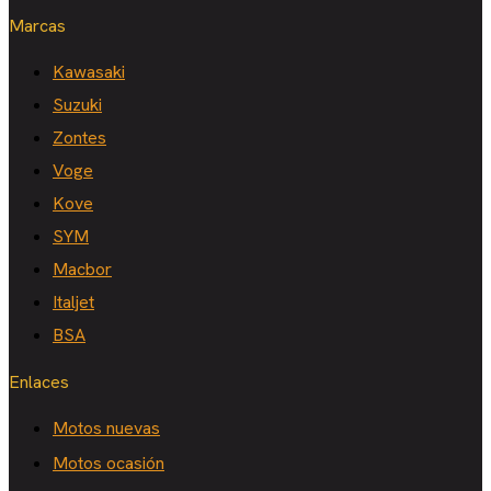
Marcas
Kawasaki
Suzuki
Zontes
Voge
Kove
SYM
Macbor
Italjet
BSA
Enlaces
Motos nuevas
Motos ocasión