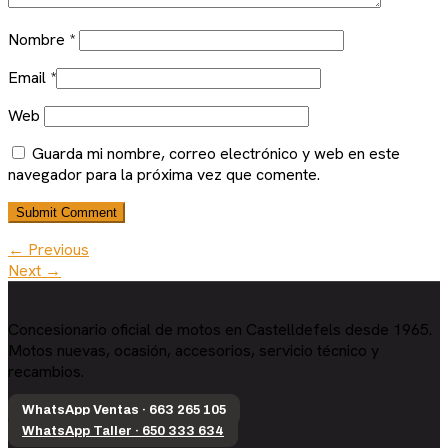
Nombre
*
Email
*
Web
Guarda mi nombre, correo electrónico y web en este
navegador para la próxima vez que comente.
← Previous
Next →
Concesionario oficial de motos en Castelldefels desde 1965.
Motos nuevas, ocasión, accesorios, servicio técnico y
recambios.
WhatsApp Ventas · 663 265 105
WhatsApp Taller · 650 333 634