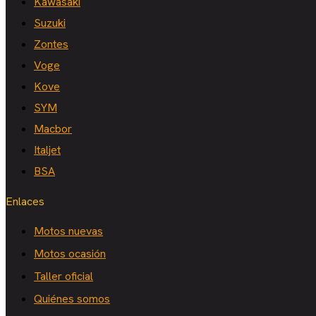
Kawasaki
Suzuki
Zontes
Voge
Kove
SYM
Macbor
Italjet
BSA
Enlaces
Motos nuevas
Motos ocasión
Taller oficial
Quiénes somos