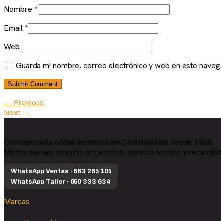
Nombre
*
Email
*
Web
Guarda mi nombre, correo electrónico y web en este naveg
← Previous
Next →
Concesionario oficial de motos en Castelldefels desde 1965.
Motos nuevas, ocasión, accesorios, servicio técnico y recambio
WhatsApp Ventas · 663 265 105
WhatsApp Taller · 650 333 634
Marcas