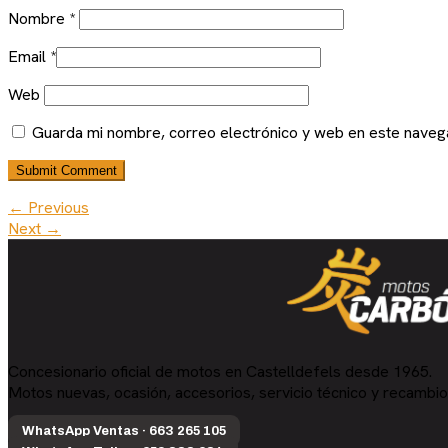
Nombre
*
Email
*
Web
Guarda mi nombre, correo electrónico y web en este naveg
← Previous
Next →
Concesionario oficial de motos en Castelldefels desde 1965.
Motos nuevas, ocasión, accesorios, servicio técnico y recambio
WhatsApp Ventas · 663 265 105