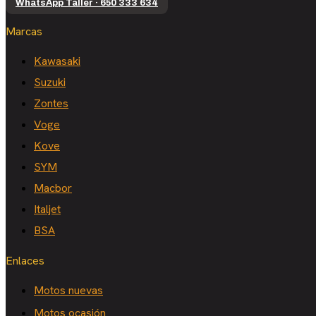
WhatsApp Taller · 650 333 634
Marcas
Kawasaki
Suzuki
Zontes
Voge
Kove
SYM
Macbor
Italjet
BSA
Enlaces
Motos nuevas
Motos ocasión