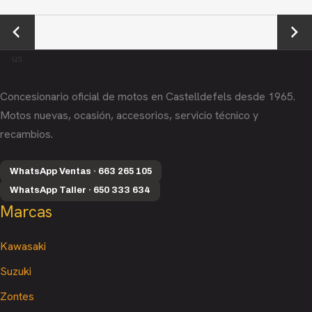
←
Next
Previo
→
us
Concesionario oficial de motos en Castelldefels desde 1965.
Motos nuevas, ocasión, accesorios, servicio técnico y
recambios.
WhatsApp Ventas · 663 265 105
WhatsApp Taller · 650 333 634
Marcas
Kawasaki
Suzuki
Zontes