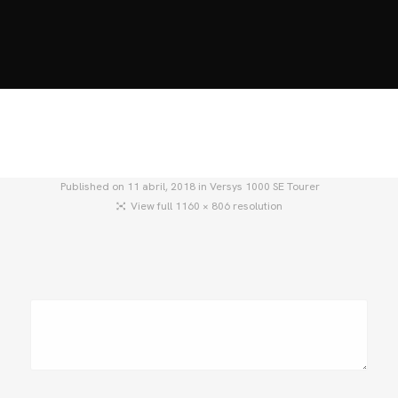
HOME
MOTOS
MOTOS USADAS
QUIÉNES SOMOS?
BLOG
CONTACTO
Published on
11 abril, 2018
in
Versys 1000 SE Tourer
View full 1160 × 806 resolution