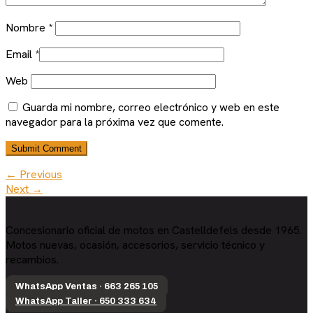
Nombre
*
Email
*
Web
Guarda mi nombre, correo electrónico y web en este
navegador para la próxima vez que comente.
← Previous
Next →
Concesionario oficial de motos en Castelldefels desde 1965.
Motos nuevas, ocasión, accesorios, servicio técnico y
recambios.
WhatsApp Ventas · 663 265 105
WhatsApp Taller · 650 333 634