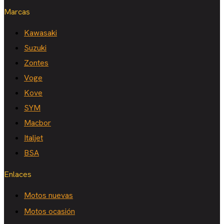
Marcas
Kawasaki
Suzuki
Zontes
Voge
Kove
SYM
Macbor
Italjet
BSA
Enlaces
Motos nuevas
Motos ocasión