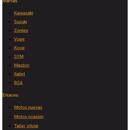
Marcas
Kawasaki
Suzuki
Zontes
Voge
Kove
SYM
Macbor
Italjet
BSA
Enlaces
Motos nuevas
Motos ocasión
Taller oficial