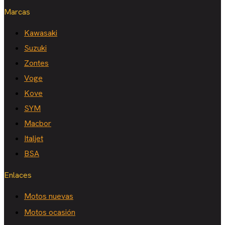
Marcas
Kawasaki
Suzuki
Zontes
Voge
Kove
SYM
Macbor
Italjet
BSA
Enlaces
Motos nuevas
Motos ocasión