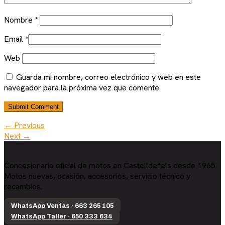
Nombre
*
Email
*
Web
Guarda mi nombre, correo electrónico y web en este
navegador para la próxima vez que comente.
← Previous
Next →
Concesionario oficial de motos en Castelldefels desde 1965.
Motos nuevas, ocasión, accesorios, servicio técnico y
recambios.
WhatsApp Ventas · 663 265 105
WhatsApp Taller · 650 333 634