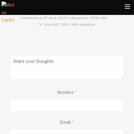
Published on
27 abril, 2020
in
Symphony 125SR ABS
View full 1189 × 948 resolution
HOME
MOTOS USADAS
QUIÉNES SOMOS?
BLOG
CONTACTO
Search
Nombre
*
Email
*