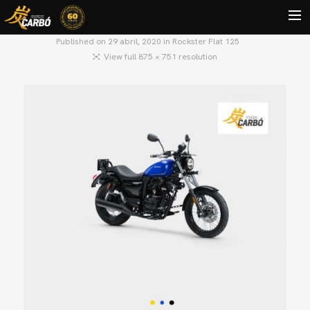
Published on
29 abril, 2020
in
Rockster Flat 125
View full 875 × 751 resolution
HOME
MOTOS USADAS
QUIÉNES SOMOS?
BLOG
CONTACTO
Search