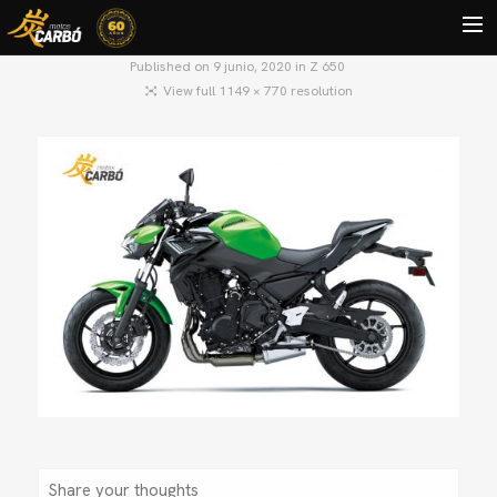
Published on
9 junio, 2020
in
Z 650
View full 1149 × 770 resolution
HOME
MOTOS USADAS
QUIÉNES SOMOS?
BLOG
CONTACTO
Search