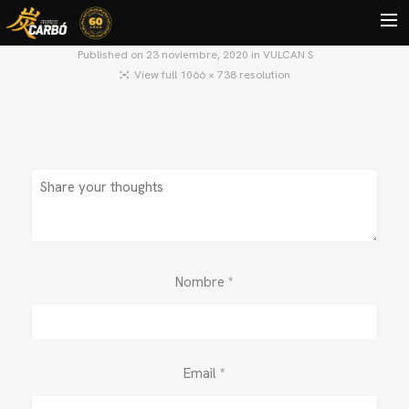
Published on
23 noviembre, 2020
in
VULCAN S
View full 1066 × 738 resolution
HOME
MOTOS USADAS
QUIÉNES SOMOS?
BLOG
CONTACTO
Search
Nombre
*
Email
*