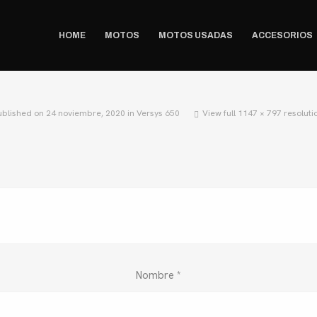
HOME
MOTOS
MOTOS USADAS
ACCESORIOS
ublished on
24 noviembre, 2020
in
Versys 650
View full 1147 × 797 resoluti
Nombre
*