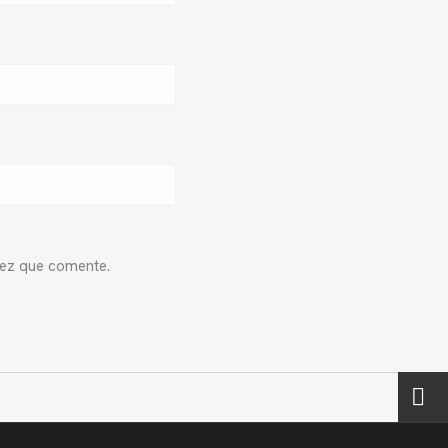
vez que comente.
Next
→