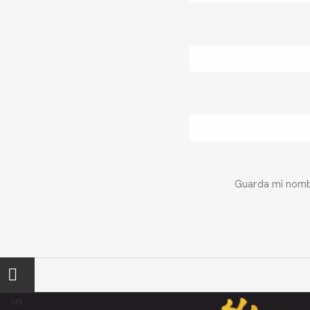
Guarda mi nombr
←
Previo
us