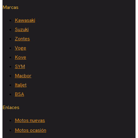
Marcas
Kawasaki
Suzuki
Zontes
Voge
Kove
SYM
Macbor
Italjet
BSA
Enlaces
Motos nuevas
Motos ocasión