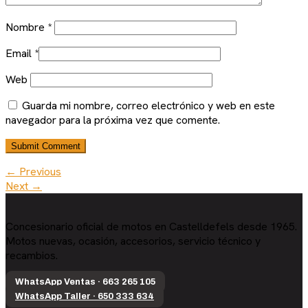
Nombre
*
Email
*
Web
Guarda mi nombre, correo electrónico y web en este
navegador para la próxima vez que comente.
← Previous
Next →
Concesionario oficial de motos en Castelldefels desde 1965.
Motos nuevas, ocasión, accesorios, servicio técnico y
recambios.
WhatsApp Ventas · 663 265 105
WhatsApp Taller · 650 333 634