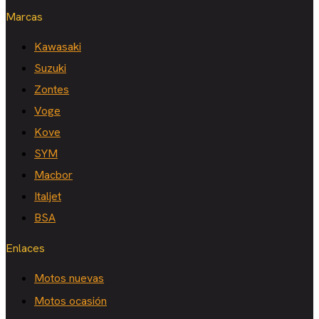
Marcas
Kawasaki
Suzuki
Zontes
Voge
Kove
SYM
Macbor
Italjet
BSA
Enlaces
Motos nuevas
Motos ocasión