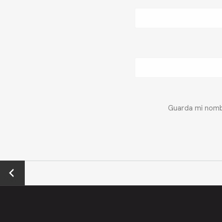
Guarda mi nombr
←
Previo
us