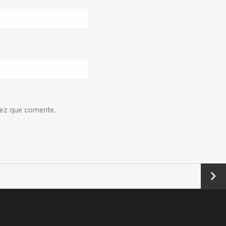
vez que comente.
Next
→