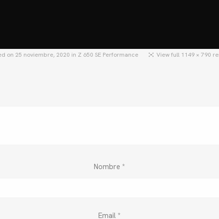
HOME
MOTOS
MOTOS USADAS
QU
hed on
25 noviembre, 2020
in
Z 650 SE Performance
View full 1149 × 790 re
Nombre
*
Email
*