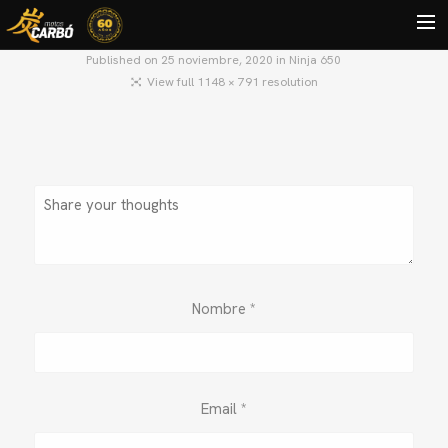
Published on
25 noviembre, 2020
in
Ninja 650
View full 1148 × 791 resolution
HOME
MOTOS USADAS
QUIÉNES SOMOS?
BLOG
CONTACTO
Search
Nombre
*
Email
*