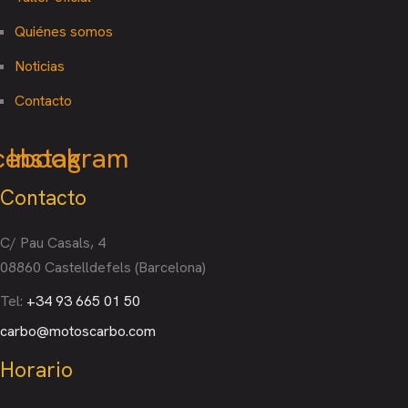
Quiénes somos
Noticias
Contacto
cebook
Instagram
Contacto
C/ Pau Casals, 4
08860 Castelldefels (Barcelona)
Tel:
+34 93 665 01 50
carbo@motoscarbo.com
Horario