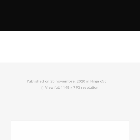
HOME
MOTOS
MOTOS USADAS
ACCESORIOS
QUIÉNES SOMOS?
BLOG
CONTACTO
Published on
25 noviembre, 2020
in
Ninja 650
View full 1148 × 793 resolution