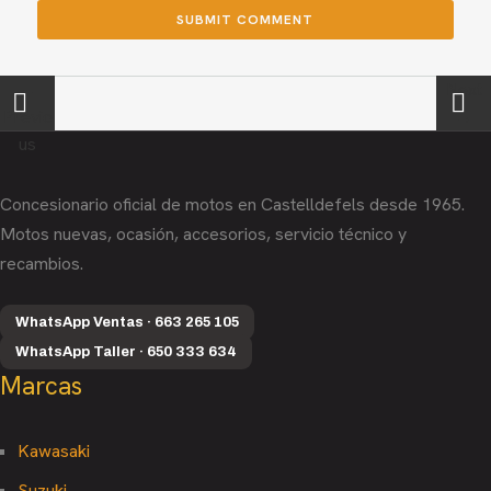
←
Next
Previo
→
us
Concesionario oficial de motos en Castelldefels desde 1965.
Motos nuevas, ocasión, accesorios, servicio técnico y
recambios.
WhatsApp Ventas · 663 265 105
WhatsApp Taller · 650 333 634
Marcas
Kawasaki
Suzuki