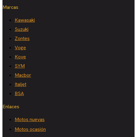
Marcas
Kawasaki
Suzuki
Zontes
Voge
Kove
SYM
Macbor
Italjet
BSA
Enlaces
Motos nuevas
Motos ocasión