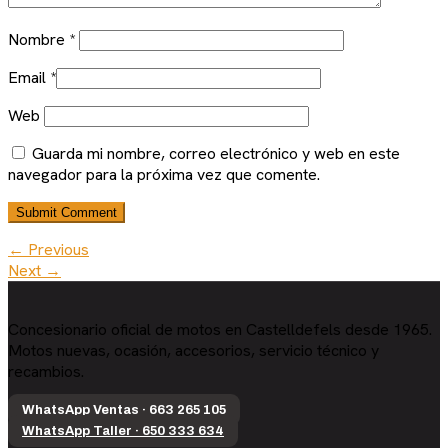
Nombre
*
Email
*
Web
Guarda mi nombre, correo electrónico y web en este
navegador para la próxima vez que comente.
← Previous
Next →
Concesionario oficial de motos en Castelldefels desde 1965.
Motos nuevas, ocasión, accesorios, servicio técnico y
recambios.
WhatsApp Ventas · 663 265 105
WhatsApp Taller · 650 333 634