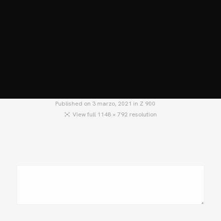
HOME
MOTOS
MOTOS USADAS
QUIÉNES SOMOS?
BLOG
CONTACTO
Published on
3 marzo, 2021
in
Z 900
View full 1148 × 792 resolution