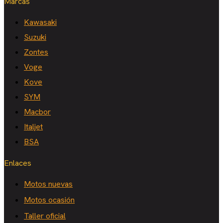
Marcas
Kawasaki
Suzuki
Zontes
Voge
Kove
SYM
Macbor
Italjet
BSA
Enlaces
Motos nuevas
Motos ocasión
Taller oficial