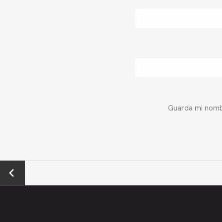
Guarda mi nombr
←
Previo
us