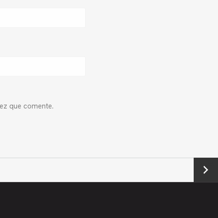
vez que comente.
Next
→