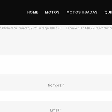
HOME
MOTOS
MOTOS USADAS
QUI
Published on
9 marzo, 2021
in
Ninja 400 KRT
View full 1148 × 794 resolutio
Nombre
*
Email
*