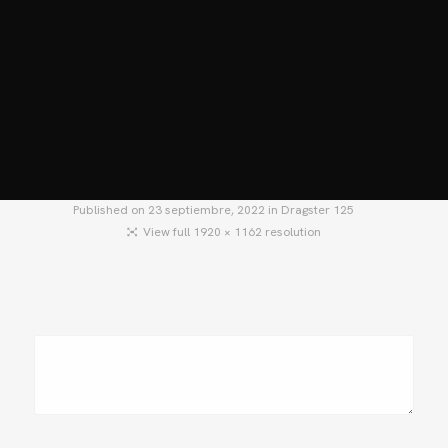
HOME
MOTOS
MOTOS USADAS
QUIÉNES SOMOS?
BLOG
CONTACTO
Published on
23 septiembre, 2022
in
Dragster 125
View full 1920 × 1162 resolution