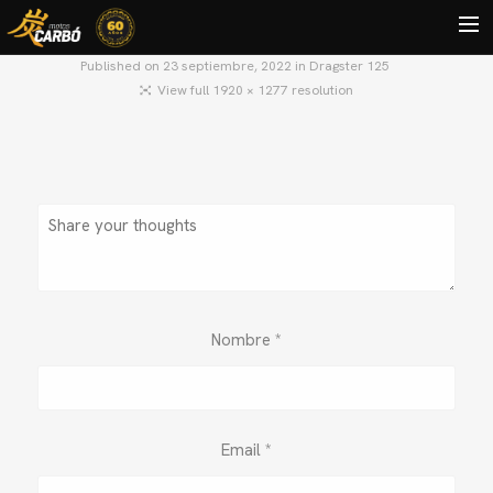
Published on
23 septiembre, 2022
in
Dragster 125
View full 1920 × 1277 resolution
HOME
MOTOS USADAS
QUIÉNES SOMOS?
BLOG
CONTACTO
Search
Nombre
*
Email
*