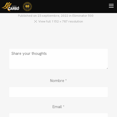
Published on
23 septiembre, 2022
in
Eliminator 500
View full 1152 × 787 resolution
HOME
MOTOS USADAS
QUIÉNES SOMOS?
BLOG
CONTACTO
Search
Nombre
*
Email
*