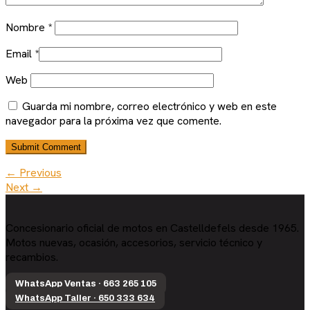
Nombre
*
Email
*
Web
Guarda mi nombre, correo electrónico y web en este
navegador para la próxima vez que comente.
← Previous
Next →
Concesionario oficial de motos en Castelldefels desde 1965.
Motos nuevas, ocasión, accesorios, servicio técnico y
recambios.
WhatsApp Ventas · 663 265 105
WhatsApp Taller · 650 333 634