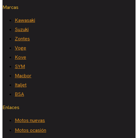
Marcas
Kawasaki
Suzuki
Zontes
Voge
Kove
SYM
Macbor
Italjet
BSA
Enlaces
Motos nuevas
Motos ocasión