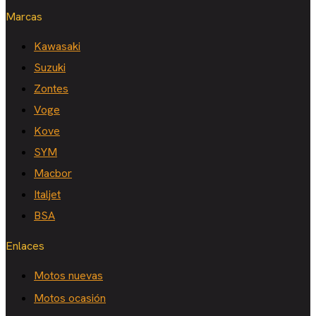
Marcas
Kawasaki
Suzuki
Zontes
Voge
Kove
SYM
Macbor
Italjet
BSA
Enlaces
Motos nuevas
Motos ocasión