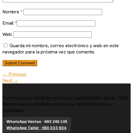
Nombre
*
Email
*
Web
Guarda mi nombre, correo electrónico y web en este
navegador para la próxima vez que comente.
← Previous
Next →
Concesionario oficial de motos en Castelldefels desde 1965.
Motos nuevas, ocasión, accesorios, servicio técnico y
recambios.
WhatsApp Ventas · 663 265 105
WhatsApp Taller · 650 333 634