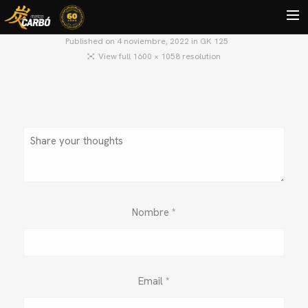
Published on
4 noviembre, 2022
in
GK 125
View full 1600 × 1058 resolution
HOME
MOTOS USADAS
QUIÉNES SOMOS?
BLOG
CONTACTO
Search
Nombre
*
Email
*