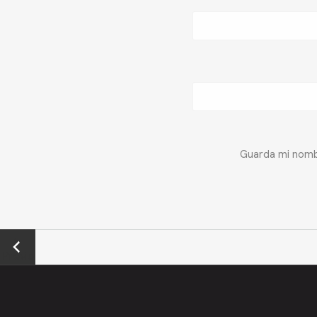
Guarda mi nombr
←
Previo
us