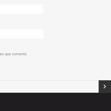
vez que comente.
Next
→