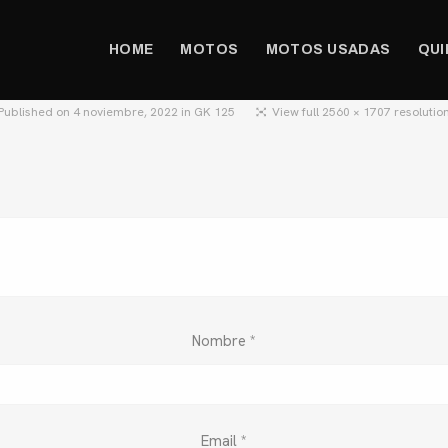
HOME
MOTOS
MOTOS USADAS
QUI
Published on
4 noviembre, 2022
in
GK 125
View full 2560 × 1707 resolutio
Nombre
*
Email
*