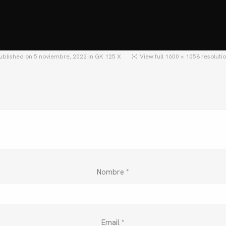
HOME
MOTOS
MOTOS USADAS
QU
ublished on
5 noviembre, 2022
in
GK 125 X
View full 1600 × 1058 resoluti
Nombre
*
Email
*