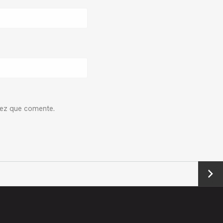
vez que comente.
Next
→