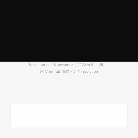
HOME
MOTOS
MOTOS USADAS
QUIÉNES SOMOS?
BLOG
CONTACTO
Published on
18 noviembre, 2022
in
G1 125
View full 1847 × 647 resolution