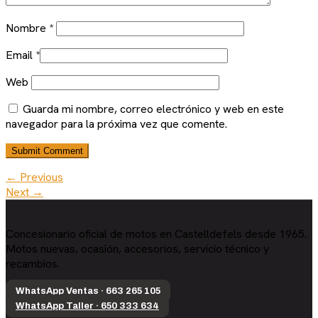
Nombre
*
Email
*
Web
Guarda mi nombre, correo electrónico y web en este
navegador para la próxima vez que comente.
← Previous
Next →
Concesionario oficial de motos en Castelldefels desde 1965.
Motos nuevas, ocasión, accesorios, servicio técnico y
recambios.
WhatsApp Ventas · 663 265 105
WhatsApp Taller · 650 333 634