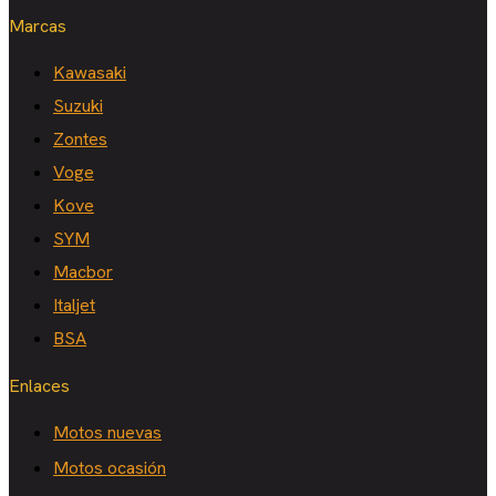
Marcas
Kawasaki
Suzuki
Zontes
Voge
Kove
SYM
Macbor
Italjet
BSA
Enlaces
Motos nuevas
Motos ocasión